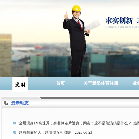
首页
关于意昂体育注册
业
最新动态
金晨现身LV高珠秀，身着俩布片遮身，网友：这不是落汤鸡是什么？_造型_
越有教养的人，越懂得互相取暖
2025-06-23