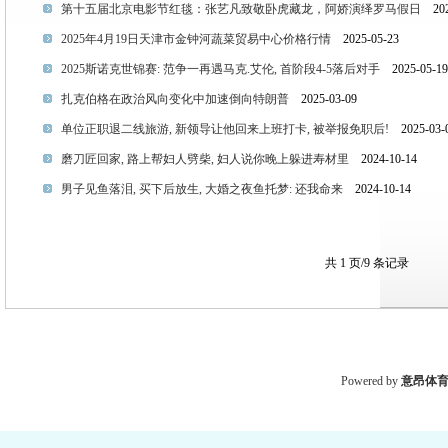
第十五届北京电影节红毯：张艺凡致敬卧虎藏龙，阿娇演绎罗马假日
2025
2025年4月19日天津市金钟河蔬菜贸易中心价格行情
2025-05-23
2025斯诺克世锦赛: 范争一再遇马克.艾伦, 首阶段4-5落后对手
2025-05-19
扎克伯格在政治风向变化中加速倒向特朗普
2025-03-09
单位正职退二线旅游, 新领导让他回来上班打卡, 被举报免职后!
2025-03-
磨刀匠回家, 路上帮妇人劈柴, 妇人说你晚上躲进寿材里
2024-10-14
男子见鱼落泪, 买下后放生, 大婚之夜鱼托梦: 还我命来
2024-10-14
共 1 页/9 条记录
Powered by
意昂体