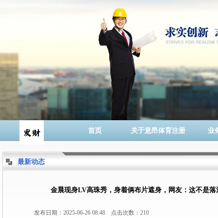
首页
关于意昂体育注册
业
最新动态
金晨现身LV高珠秀，身着俩布片遮身，网友：这不是落汤鸡
发布日期：2025-06-26 08:48 点击次数：210