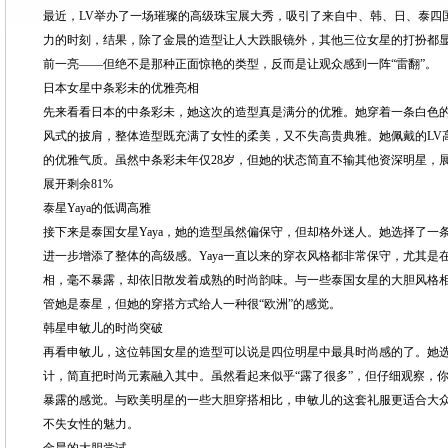
最近，LV举办了一场璀璨的高级珠宝展大秀，吸引了来自中、韩、日、泰四
力的时刻，结果，除了金晨的造型让人大跌眼镜外，其他三位女星的打扮都
前一亮——但绝不是那种正面惊艳的类型，反而是让观众感到一阵“雷翻”。
日本女星中条彩未的优雅亮相
先来看看日本的中条彩未，她这次的造型真是满分的优雅。她穿着一条白色
风式的披肩，整体造型既充满了女性的柔美，又不失高贵典雅。她佩戴的LV
的优雅气质。虽然中条彩未年仅28岁，但她的状态简直不输其他资深明星，
展开剩余81%
泰星Yaya的低调高雅
接下来是泰国女星Yaya，她的造型虽然偏保守，但却格外迷人。她选择了一
进一步增添了整体的高级感。Yaya一直以来的穿衣风格都非常保守，尤其是
相，毫不暴露，却依旧散发着成熟的时尚韵味。与一些泰国女星的大胆风格相比
管她是泰星，但她的穿搭方式给人一种很“欧洲”的感觉。
韩星申敏儿的时尚突破
再看申敏儿，这位韩国女星的造型可以说是四位明星中最具时尚感的了。她
计，简直把时尚元素融入其中。虽然看起来似乎“露了很多”，但仔细观察，
暴露的感觉。与欧美明星的一些大胆穿搭相比，申敏儿的这套礼服更适合大
不失女性的魅力。