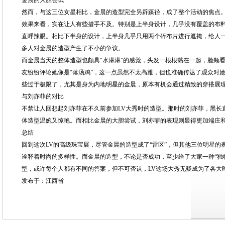
金晨的大胆尝试
然而，与这三位女星相比，金晨的造型完全另辟蹊径，成了整个活动的焦点。
效果来看，实在让人有些措手不及。特别是上半身设计，几乎没有覆盖的布料
直呼辣眼。相比下半身的设计，上半身几乎只用两个碎布片进行遮掩，给人
多人对金晨的造型产生了不小的争议。
而金晨当天的整体造型也颇具“水淋淋”的感觉，头发一根根黏在一起，脸颊
友纷纷评论她像是“落汤鸡”，这一点虽然不太高雅，但也准确传达了观众对
些过于极限了，尤其是身为内地明星的金晨，原本有机会通过精致的穿搭展
与刘亦菲的对比
不禁让人回想起刘亦菲在不久前参加LV大秀时的造型。那时的刘亦菲，黑长
体造型温婉又惊艳。而相比金晨的大胆尝试，刘亦菲的表现则显得更加端庄
总结
回到这次LV的高级珠宝展，尽管金晨的造型成了“雷区”，但其他三位明星
诠释着时尚的多样性。而金晨的造型，不论是否成功，至少给了大家一种“独
型，或许每个人都有不同的答案，但不可否认，LV这场大秀无疑成为了各大
发布于：江西省